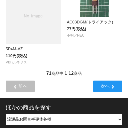
AC03DGM(トライアック)
77円(税込)
不明／NEC
5P4M-AZ
110円(税込)
PBF/ルネサス
71
1
12
商品中
-
商品
前へ
次へ
ほかの商品を探す