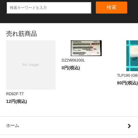
検索
売れ筋商品
DZ2W06200L
0円(税込)
TLP180 (GB
80円(税込)
RD82F-T7
12円(税込)
ホーム