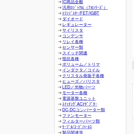
IC商品全般
汎用ﾛｼﾞｯｸic（74ｼﾘｰｽﾞ）
ﾄﾗﾝｼﾞｽﾀｰ/FET/IGBT
ダイオード
レギュレーター
サイリスタ
コンデンサ
リレイ各種
センサー類
スイッチ関連
抵抗各種
ボリューム／トリマ
インダクタ／コイル
クリスタル発振子各種
ヒューズ／バリスタ
LED／光物パーツ
モーター各種
電源基盤ユニット
ｽｲｯﾁﾝｸﾞACｱﾀﾞﾌﾟﾀｰ
DC-DCコンバーター類
ファンモーター
フィルターパーツ類
ｹｰﾌﾞﾙ/ｺｰﾄﾞ/ﾊｰﾈｽ
製品関連等