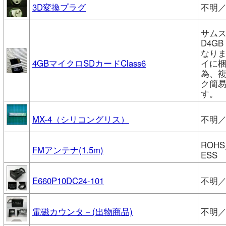
3D変換プラグ
不明
サムス
D4GB
なり
4GBマイクロSDカードClass6
イに
為、
ク簡
す。
MX-4（シリコングリス）
不明／
ROHS
FMアンテナ(1.5m)
ESS
E660P10DC24-101
不明
電磁カウンタ－(出物商品)
不明