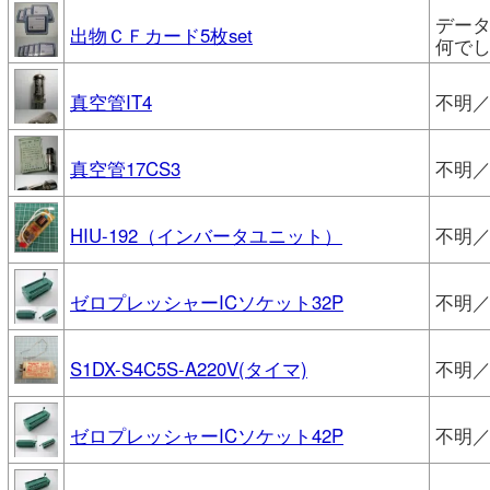
デー
出物ＣＦカード5枚set
何で
真空管IT4
不明／
真空管17CS3
不明／
HIU-192（インバータユニット）
不明／
ゼロプレッシャーICソケット32P
不明／
S1DX-S4C5S-A220V(タイマ)
不明
ゼロプレッシャーICソケット42P
不明／