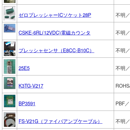
ゼロプレッシャーICソケット28P
不明／
CSKE-6RL(12VDC)電磁カウンタ
不明
プレッシャセンサ（E8CC-B10C）
不明
25E5
不明
K3TG-V217
ROH
BP3591
PBF／
FS-V21G（ファイバアンプケーブル）
不明／