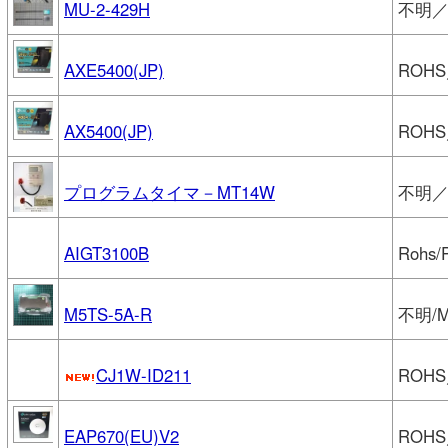
MU-2-429H
不明／Ci
AXE5400(JP)
ROHS
AX5400(JP)
ROHS
プログラムタイマ－MT14W
不明
AIGT3100B
Rohs/
M5TS-5A-R
不明/M
CJ1W-ID211
ROH
EAP670(EU)V2
ROHS