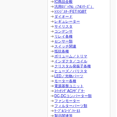
IC商品全般
汎用ﾛｼﾞｯｸic（74ｼﾘｰｽﾞ）
ﾄﾗﾝｼﾞｽﾀｰ/FET/IGBT
ダイオード
レギュレーター
サイリスタ
コンデンサ
リレイ各種
センサー類
スイッチ関連
抵抗各種
ボリューム／トリマ
インダクタ／コイル
クリスタル発振子各種
ヒューズ／バリスタ
LED／光物パーツ
モーター各種
電源基盤ユニット
ｽｲｯﾁﾝｸﾞACｱﾀﾞﾌﾟﾀｰ
DC-DCコンバーター類
ファンモーター
フィルターパーツ類
ｹｰﾌﾞﾙ/ｺｰﾄﾞ/ﾊｰﾈｽ
製品関連等