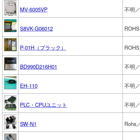
MV-6005VP
不明
S8VK-G06012
ROH
P-01H（ブラック）
ROHS
BD990D216H01
不明
EH-110
不明／
PLC・CPUユニット
不明／
SW-N1
Roh