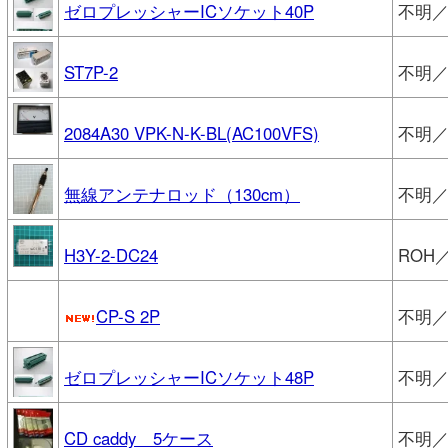
ゼロプレッシャーICソケット40P
不明／
ST7P-2
不明
2084A30 VPK-N-K-BL(AC100VFS)
不明／
無線アンテナロッド（130cm）
不明
H3Y-2-DC24
ROH
CP-S 2P
不明
ゼロプレッシャーICソケット48P
不明／
CD caddy 5ケース
不明