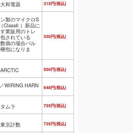
315円(税込)
／大和電器
ン製のマイクロS
（Class6 ）新品に
ます業販用のトレ
330円(税込)
梱包されている
複数個の場合バル
易梱包になりま
550円(税込)
ARCTIC
／WIRING HARN
648円(税込)
735円(税込)
／タムラ
735円(税込)
／東京計数