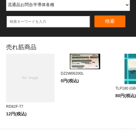
検索
売れ筋商品
DZ2W06200L
0円(税込)
TLP180 (GB
80円(税込)
RD82F-T7
12円(税込)