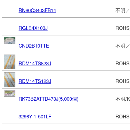
RN60C3403FB14
不明／V
RGLE4X103J
ROH
CND2B10TTE
不明／
RDM14TS823J
ROHS
RDM14TS123J
ROHS
RK73B2ATTD473J(5,000個)
不明/K
3296Y-1-501LF
ROHS