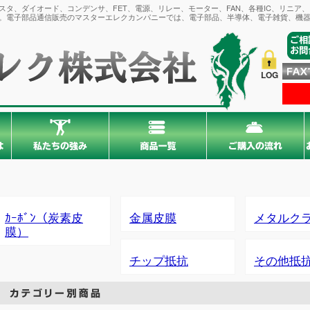
タ、ダイオード、コンデンサ、FET、電源、リレー、モーター、FAN、各種IC、リニア
。電子部品通信販売のマスターエレクカンパニーでは、電子部品、半導体、電子雑貨、機器
LOG
ｶｰﾎﾞﾝ（炭素皮
金属皮膜
メタルク
膜）
チップ抵抗
その他抵