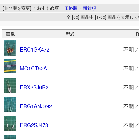
[並び順を変更]
・おすすめ順
・価格順
・新着順
全 [35] 商品中 [1-35] 商品を表示
画像
型式
ERC1GK472
不明
MO1CT52A
不明／
ERX2SJ6R2
不明
ERG1ANJ392
不明
ERG2SJ473
不明／P