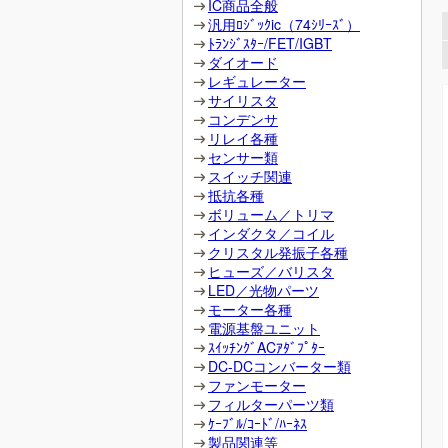
IC商品全般
汎用ﾛｼﾞｯｸic（74ｼﾘｰｽﾞ）
ﾄﾗﾝｼﾞｽﾀｰ/FET/IGBT
ダイオード
レギュレーター
サイリスタ
コンデンサ
リレイ各種
センサー類
スイッチ関連
抵抗各種
ボリューム／トリマ
インダクタ／コイル
クリスタル発振子各種
ヒューズ／バリスタ
LED／光物パーツ
モーター各種
電源基盤ユニット
ｽｲｯﾁﾝｸﾞACｱﾀﾞﾌﾟﾀｰ
DC-DCコンバーター類
ファンモーター
フィルターパーツ類
ｹｰﾌﾞﾙ/ｺｰﾄﾞ/ﾊｰﾈｽ
製品関連等