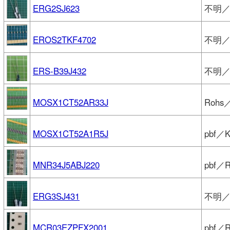
ERG2SJ623
不明／P
EROS2TKF4702
不明／P
ERS-B39J432
不明／P
MOSX1CT52AR33J
Rohs
MOSX1CT52A1R5J
pbf／
MNR34J5ABJ220
pbf／
ERG3SJ431
不明／P
MCR03EZPFX2001
pbf／