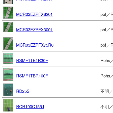
MCR03EZPFX6201
pbf／
MCR03EZPFX3001
pbf／
MCR03EZPFX75R0
pbf／
RSMF1TB1R30F
Rohs
RSMF1TBR100F
Rohs
RD25S
不明／
RCR100C155J
不明／