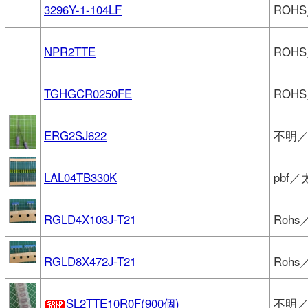
3296Y-1-104LF
ROHS
NPR2TTE
ROHS
TGHGCR0250FE
ROHS
ERG2SJ622
不明／P
LAL04TB330K
pbf
RGLD4X103J-T21
Rohs
RGLD8X472J-T21
Rohs
SL2TTE10R0F(900個)
不明／