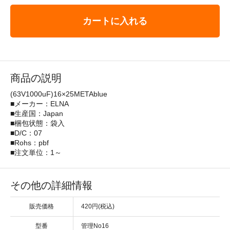
カートに入れる
商品の説明
(63V1000uF)16×25METAblue
■メーカー：ELNA
■生産国：Japan
■梱包状態：袋入
■D/C：07
■Rohs：pbf
■注文単位：1～
その他の詳細情報
販売価格
420円(税込)
型番
管理No16