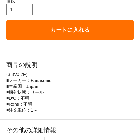
個数
カートに入れる
商品の説明
(3.3V0.2F)
■メーカー：Panasonic
■生産国：Japan
■梱包状態：リール
■D/C：不明
■Rohs：不明
■注文単位：1～
その他の詳細情報