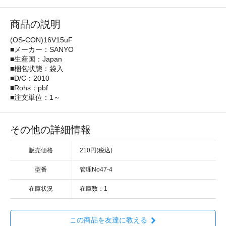
商品の説明
(OS-CON)16V15uF
■メーカー：SANYO
■生産国：Japan
■梱包状態：袋入
■D/C：2010
■Rohs：pbf
■注文単位：1～
その他の詳細情報
販売価格
210円(税込)
型番
管理No47-4
在庫状況
在庫数：1
この商品を友達に教える