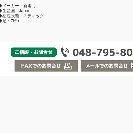
◆メーカー：新電元
◆生産国：Japan
◆梱包状態：スティック
◆足：7Pin