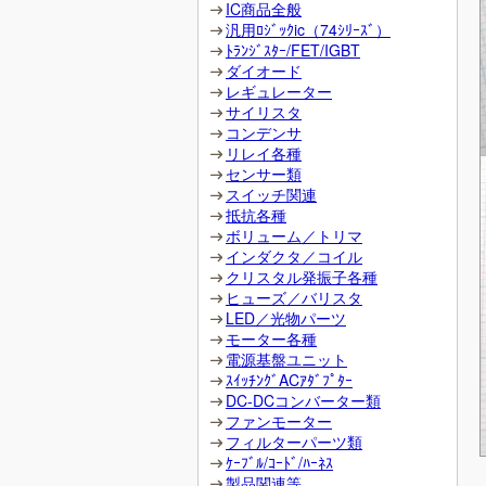
IC商品全般
汎用ﾛｼﾞｯｸic（74ｼﾘｰｽﾞ）
ﾄﾗﾝｼﾞｽﾀｰ/FET/IGBT
ダイオード
レギュレーター
サイリスタ
コンデンサ
リレイ各種
センサー類
スイッチ関連
抵抗各種
ボリューム／トリマ
インダクタ／コイル
クリスタル発振子各種
ヒューズ／バリスタ
LED／光物パーツ
モーター各種
電源基盤ユニット
ｽｲｯﾁﾝｸﾞACｱﾀﾞﾌﾟﾀｰ
DC-DCコンバーター類
ファンモーター
フィルターパーツ類
ｹｰﾌﾞﾙ/ｺｰﾄﾞ/ﾊｰﾈｽ
製品関連等