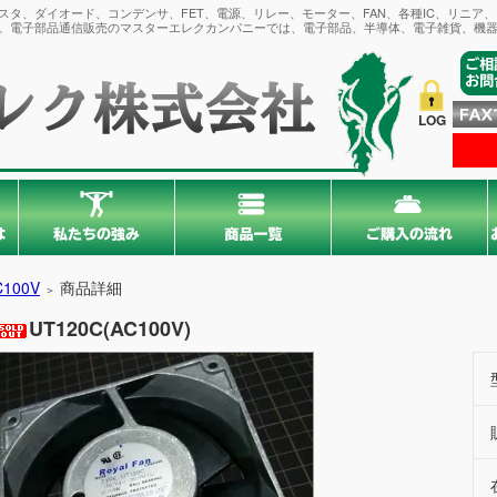
タ、ダイオード、コンデンサ、FET、電源、リレー、モーター、FAN、各種IC、リニア
。電子部品通信販売のマスターエレクカンパニーでは、電子部品、半導体、電子雑貨、機器
LOG
C100V
商品詳細
＞
UT120C(AC100V)