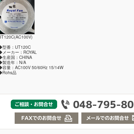
UT120C(AC100V)
◆型番：UT120C
◆メーカー：ROYAL
◆生産国：CHINA
◆製造年：N/A
◆容量：AC100V 50/60Hz 15/14W
◆Rohs品