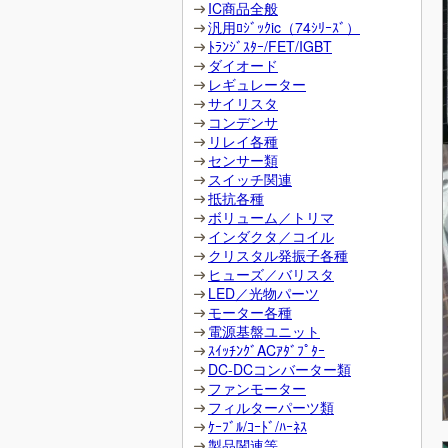
IC商品全般
汎用ﾛｼﾞｯｸic（74ｼﾘｰｽﾞ）
ﾄﾗﾝｼﾞｽﾀｰ/FET/IGBT
ダイオード
レギュレーター
サイリスタ
コンデンサ
リレイ各種
センサー類
スイッチ関連
抵抗各種
ボリューム／トリマ
インダクタ／コイル
クリスタル発振子各種
ヒューズ／バリスタ
LED／光物パーツ
モーター各種
電源基盤ユニット
ｽｲｯﾁﾝｸﾞACｱﾀﾞﾌﾟﾀｰ
DC-DCコンバーター類
ファンモーター
フィルターパーツ類
ｹｰﾌﾞﾙ/ｺｰﾄﾞ/ﾊｰﾈｽ
製品関連等