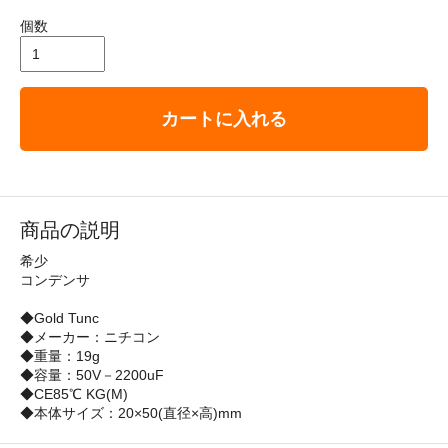
個数
カートに入れる
商品の説明
希少
コンデンサ
◆Gold Tunc
◆メーカー：ニチコン
◆重量：19g
◆容量：50V－2200uF
◆CE85℃ KG(M)
◆本体サイズ：20×50(直径×高)mm