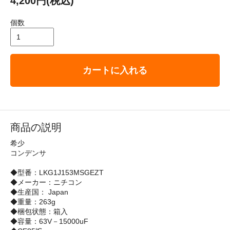
4,200円(税込)
個数
カートに入れる
商品の説明
希少
コンデンサ
◆型番：LKG1J153MSGEZT
◆メーカー：ニチコン
◆生産国： Japan
◆重量：263g
◆梱包状態：箱入
◆容量：63V－15000uF