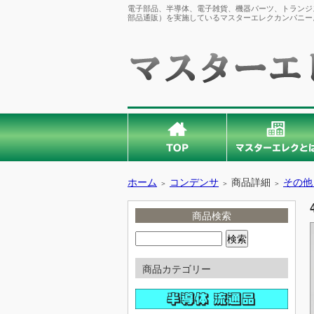
電子部品、半導体、電子雑貨、機器パーツ、トランジス
部品通販）を実施しているマスターエレクカンパニー
ホーム
コンデンサ
商品詳細
その他
＞
＞
＞
商品検索
商品カテゴリー