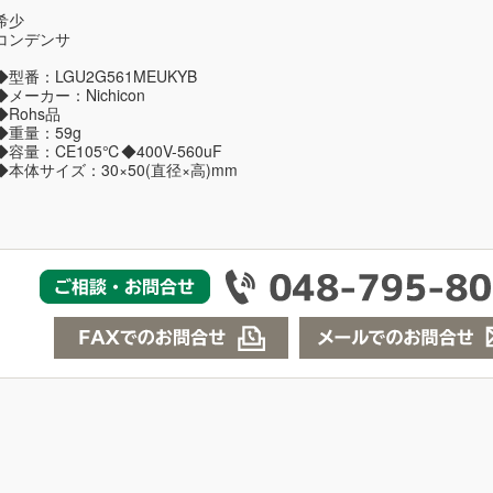
希少
コンデンサ
◆型番：LGU2G561MEUKYB
◆メーカー：Nichicon
◆Rohs品
◆重量：59g
◆容量：CE105℃◆400V-560uF
◆本体サイズ：30×50(直径×高)mm