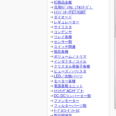
IC商品全般
汎用ﾛｼﾞｯｸic（74ｼﾘｰｽﾞ）
ﾄﾗﾝｼﾞｽﾀｰ/FET/IGBT
ダイオード
レギュレーター
サイリスタ
コンデンサ
リレイ各種
センサー類
スイッチ関連
抵抗各種
ボリューム／トリマ
インダクタ／コイル
クリスタル発振子各種
ヒューズ／バリスタ
LED／光物パーツ
モーター各種
電源基盤ユニット
ｽｲｯﾁﾝｸﾞACｱﾀﾞﾌﾟﾀｰ
DC-DCコンバーター類
ファンモーター
フィルターパーツ類
ｹｰﾌﾞﾙ/ｺｰﾄﾞ/ﾊｰﾈｽ
製品関連等