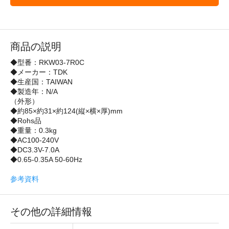
商品の説明
◆型番：RKW03-7R0C
◆メーカー：TDK
◆生産国：TAIWAN
◆製造年：N/A
（外形）
◆約85×約31×約124(縦×横×厚)mm
◆Rohs品
◆重量：0.3kg
◆AC100-240V
◆DC3.3V-7.0A
◆0.65-0.35A 50-60Hz
参考資料
その他の詳細情報