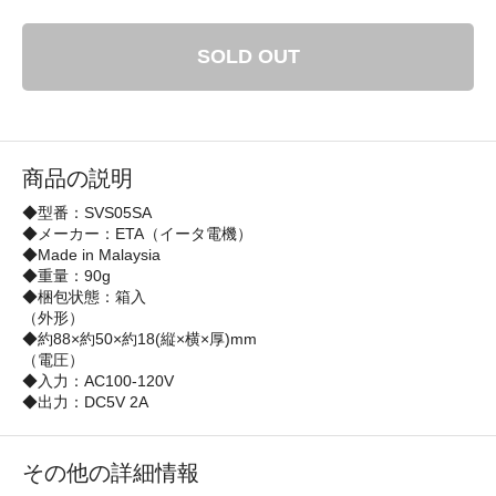
SOLD OUT
商品の説明
◆型番：SVS05SA
◆メーカー：ETA（イータ電機）
◆Made in Malaysia
◆重量：90g
◆梱包状態：箱入
（外形）
◆約88×約50×約18(縦×横×厚)mm
（電圧）
◆入力：AC100-120V
◆出力：DC5V 2A
その他の詳細情報