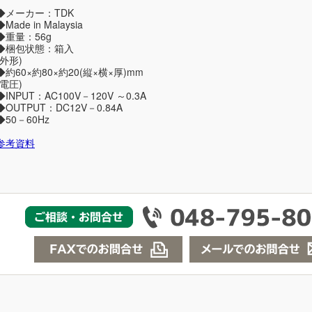
◆メーカー：TDK
◆Made in Malaysia
◆重量：56g
◆梱包状態：箱入
(外形)
◆約60×約80×約20(縦×横×厚)mm
(電圧)
◆INPUT：AC100V－120V ～0.3A
◆OUTPUT：DC12V－0.84A
◆50－60Hz
参考資料