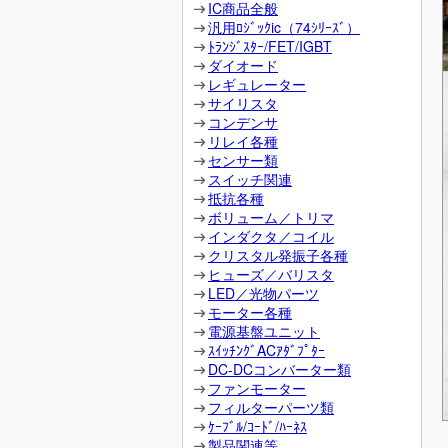
IC商品全般
汎用ﾛｼﾞｯｸic（74ｼﾘｰｽﾞ）
ﾄﾗﾝｼﾞｽﾀｰ/FET/IGBT
ダイオード
レギュレーター
サイリスタ
コンデンサ
リレイ各種
センサー類
スイッチ関連
抵抗各種
ボリューム／トリマ
インダクタ／コイル
クリスタル発振子各種
ヒューズ／バリスタ
LED／光物パーツ
モーター各種
電源基盤ユニット
ｽｲｯﾁﾝｸﾞACｱﾀﾞﾌﾟﾀｰ
DC-DCコンバーター類
ファンモーター
フィルターパーツ類
ｹｰﾌﾞﾙ/ｺｰﾄﾞ/ﾊｰﾈｽ
製品関連等