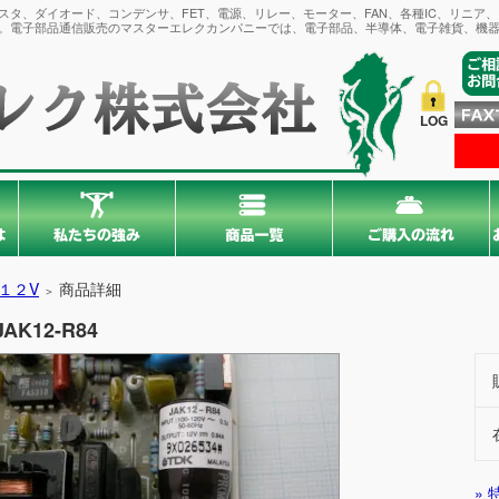
タ、ダイオード、コンデンサ、FET、電源、リレー、モーター、FAN、各種IC、リニア
。電子部品通信販売のマスターエレクカンパニーでは、電子部品、半導体、電子雑貨、機器
LOG
１２V
商品詳細
＞
JAK12-R84
»