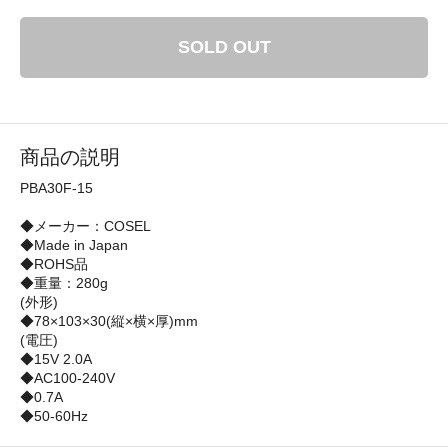
SOLD OUT
商品の説明
PBA30F-15
◆メーカー：COSEL
◆Made in Japan
◆ROHS品
◆重量：280g
(外形)
◆78×103×30(縦×横×厚)mm
(電圧)
◆15V 2.0A
◆AC100-240V
◆0.7A
◆50-60Hz