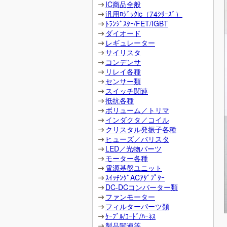
IC商品全般
汎用ﾛｼﾞｯｸic（74ｼﾘｰｽﾞ）
ﾄﾗﾝｼﾞｽﾀｰ/FET/IGBT
ダイオード
レギュレーター
サイリスタ
コンデンサ
リレイ各種
センサー類
スイッチ関連
抵抗各種
ボリューム／トリマ
インダクタ／コイル
クリスタル発振子各種
ヒューズ／バリスタ
LED／光物パーツ
モーター各種
電源基盤ユニット
ｽｲｯﾁﾝｸﾞACｱﾀﾞﾌﾟﾀｰ
DC-DCコンバーター類
ファンモーター
フィルターパーツ類
ｹｰﾌﾞﾙ/ｺｰﾄﾞ/ﾊｰﾈｽ
製品関連等