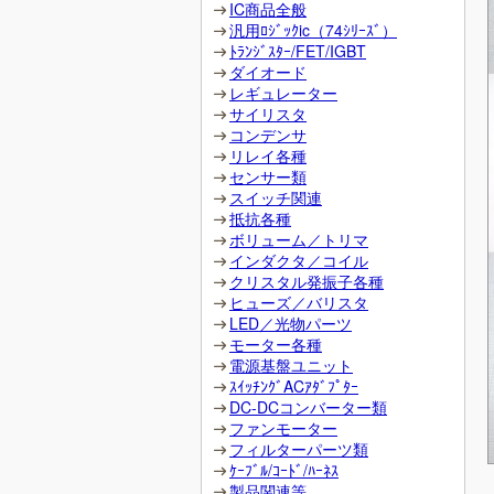
IC商品全般
汎用ﾛｼﾞｯｸic（74ｼﾘｰｽﾞ）
ﾄﾗﾝｼﾞｽﾀｰ/FET/IGBT
ダイオード
レギュレーター
サイリスタ
コンデンサ
リレイ各種
センサー類
スイッチ関連
抵抗各種
ボリューム／トリマ
インダクタ／コイル
クリスタル発振子各種
ヒューズ／バリスタ
LED／光物パーツ
モーター各種
電源基盤ユニット
ｽｲｯﾁﾝｸﾞACｱﾀﾞﾌﾟﾀｰ
DC-DCコンバーター類
ファンモーター
フィルターパーツ類
ｹｰﾌﾞﾙ/ｺｰﾄﾞ/ﾊｰﾈｽ
製品関連等