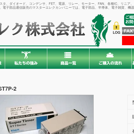
タ、ダイオード、コンデンサ、FET、電源、リレー、モーター、FAN、各種IC、リニア
。電子部品通信販売のマスターエレクカンパニーでは、電子部品、半導体、電子雑貨、機器
LOG
ST7P-2