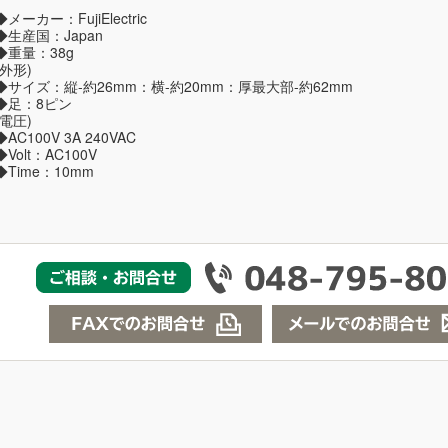
◆メーカー：FujiElectric
◆生産国：Japan
◆重量：38g
(外形)
◆サイズ：縦-約26mm：横-約20mm：厚最大部-約62mm
◆足：8ピン
(電圧)
◆AC100V 3A 240VAC
◆Volt：AC100V
◆Time：10mm