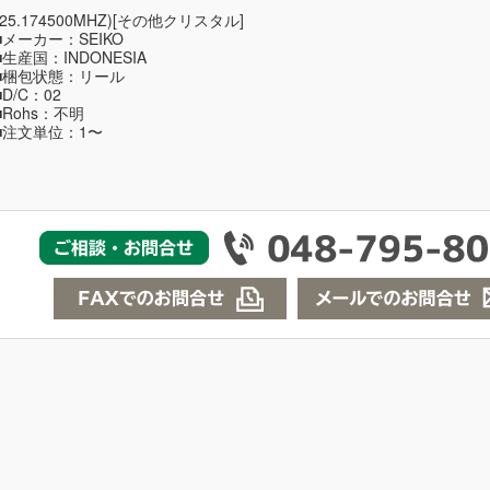
(25.174500MHZ)[その他クリスタル]
■メーカー：SEIKO
■生産国：INDONESIA
■梱包状態：リール
■D/C：02
■Rohs：不明
■注文単位：1〜