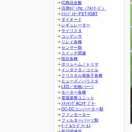
IC商品全般
汎用ﾛｼﾞｯｸic（74ｼﾘｰｽﾞ）
ﾄﾗﾝｼﾞｽﾀｰ/FET/IGBT
ダイオード
レギュレーター
サイリスタ
コンデンサ
リレイ各種
センサー類
スイッチ関連
抵抗各種
ボリューム／トリマ
インダクタ／コイル
クリスタル発振子各種
ヒューズ／バリスタ
LED／光物パーツ
モーター各種
電源基盤ユニット
ｽｲｯﾁﾝｸﾞACｱﾀﾞﾌﾟﾀｰ
DC-DCコンバーター類
ファンモーター
フィルターパーツ類
ｹｰﾌﾞﾙ/ｺｰﾄﾞ/ﾊｰﾈｽ
製品関連等