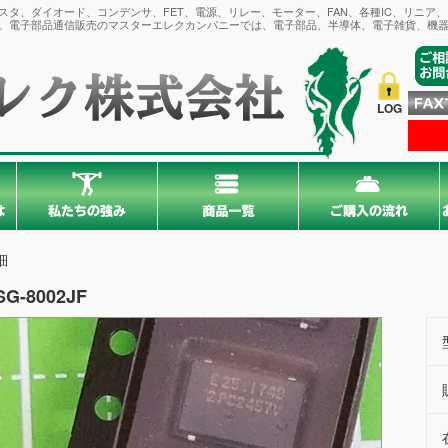
タ、ダイオード、コンデンサ、FET、電源、リレー、モーター、FAN、各種IC、リニア
。電子部品通信販売のマスターエレクカンパニーでは、電子部品、半導体、電子雑貨、機器
LOG
細
SG-8002JF