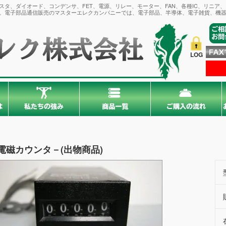
タ、ダイオード、コンデンサ、FET、電源、リレー、モーター、FAN、各種IC、リニア
。電子部品通信販売のマスターエレクカンパニーでは、電子部品、半導体、電子雑貨、機器
LOG
電磁カウンタ－(出物商品)