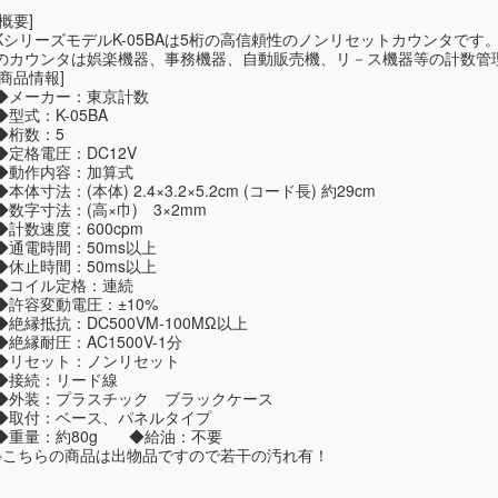
[概要]
KシリーズモデルK-05BAは5桁の高信頼性のノンリセットカウンタで
のカウンタは娯楽機器、事務機器、自動販売機、リ－ス機器等の計数管
[商品情報]
◆メーカー：東京計数
◆型式：K-05BA
◆桁数：5
◆定格電圧：DC12V
◆動作内容：加算式
◆本体寸法：(本体) 2.4×3.2×5.2cm (コード長) 約29cm
◆数字寸法：(高×巾) 3×2mm
◆計数速度：600cpm
◆通電時間：50ms以上
◆休止時間：50ms以上
◆コイル定格：連続
◆許容変動電圧：±10%
◆絶縁抵抗：DC500VM-100MΩ以上
◆絶縁耐圧：AC1500V-1分
◆リセット：ノンリセット
◆接続：リード線
◆外装：プラスチック ブラックケース
◆取付：ベース、パネルタイプ
◆重量：約80g ◆給油：不要
※こちらの商品は出物品ですので若干の汚れ有！