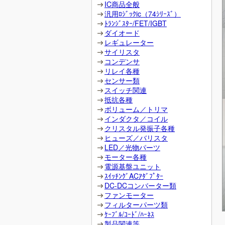
IC商品全般
汎用ﾛｼﾞｯｸic（74ｼﾘｰｽﾞ）
ﾄﾗﾝｼﾞｽﾀｰ/FET/IGBT
ダイオード
レギュレーター
サイリスタ
コンデンサ
リレイ各種
センサー類
スイッチ関連
抵抗各種
ボリューム／トリマ
インダクタ／コイル
クリスタル発振子各種
ヒューズ／バリスタ
LED／光物パーツ
モーター各種
電源基盤ユニット
ｽｲｯﾁﾝｸﾞACｱﾀﾞﾌﾟﾀｰ
DC-DCコンバーター類
ファンモーター
フィルターパーツ類
ｹｰﾌﾞﾙ/ｺｰﾄﾞ/ﾊｰﾈｽ
製品関連等