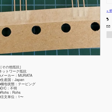
»
［その他抵抗］
ネットワーク抵抗
■メーカー：MURATA
■生産国：Japan
■梱包状態：テーピング
■D/C：不明
■Rohs：Rohs
■注文単位：1〜