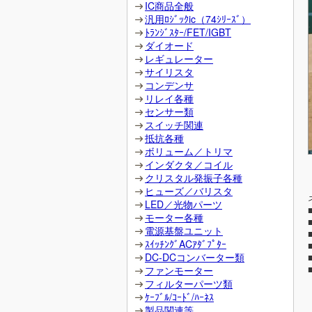
IC商品全般
汎用ﾛｼﾞｯｸic（74ｼﾘｰｽﾞ）
ﾄﾗﾝｼﾞｽﾀｰ/FET/IGBT
ダイオード
レギュレーター
サイリスタ
コンデンサ
リレイ各種
センサー類
スイッチ関連
抵抗各種
ボリューム／トリマ
インダクタ／コイル
クリスタル発振子各種
ヒューズ／バリスタ
LED／光物パーツ
モーター各種
電源基盤ユニット
ｽｲｯﾁﾝｸﾞACｱﾀﾞﾌﾟﾀｰ
DC-DCコンバーター類
ファンモーター
フィルターパーツ類
ｹｰﾌﾞﾙ/ｺｰﾄﾞ/ﾊｰﾈｽ
製品関連等