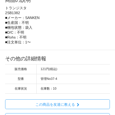
商品の説明
トランジスタ
2SB1382
■メーカー：SANKEN
■生産国：不明
■梱包状態：袋入
■D/C：不明
■Rohs：不明
■注文単位：1〜
その他の詳細情報
販売価格
121円(税込)
型番
管理No37-4
在庫状況
在庫数：10
この商品を友達に教える