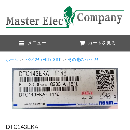
メニュー
カートを見る
ホーム
>
ﾄﾗﾝｼﾞｽﾀｰ/FET/IGBT
>
その他のﾄﾗﾝｼﾞｽﾀ
DTC143EKA