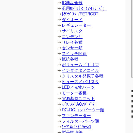
IC商品全般
汎用ﾛｼﾞｯｸic（74ｼﾘｰｽﾞ）
ﾄﾗﾝｼﾞｽﾀｰ/FET/IGBT
ダイオード
レギュレーター
サイリスタ
コンデンサ
リレイ各種
センサー類
スイッチ関連
抵抗各種
ボリューム／トリマ
インダクタ／コイル
クリスタル発振子各種
ヒューズ／バリスタ
LED／光物パーツ
モーター各種
電源基盤ユニット
ｽｲｯﾁﾝｸﾞACｱﾀﾞﾌﾟﾀｰ
DC-DCコンバーター類
ファンモーター
フィルターパーツ類
ｹｰﾌﾞﾙ/ｺｰﾄﾞ/ﾊｰﾈｽ
製品関連等