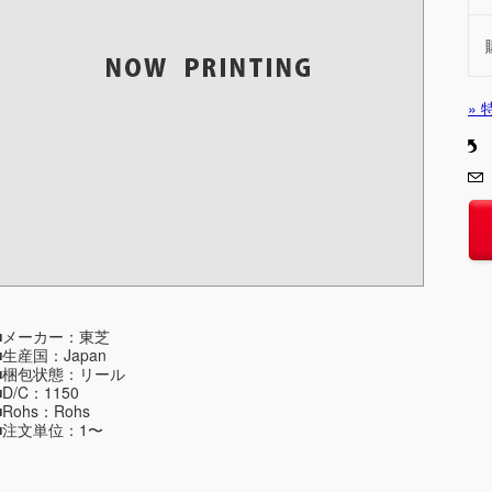
»
■メーカー：東芝
■生産国：Japan
■梱包状態：リール
■D/C：1150
■Rohs：Rohs
■注文単位：1〜