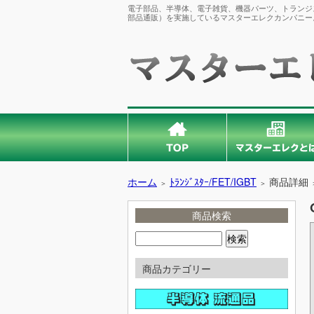
電子部品、半導体、電子雑貨、機器パーツ、トランジス
部品通販）を実施しているマスターエレクカンパニー
ホーム
ﾄﾗﾝｼﾞｽﾀｰ/FET/IGBT
商品詳細
＞
＞
商品検索
商品カテゴリー