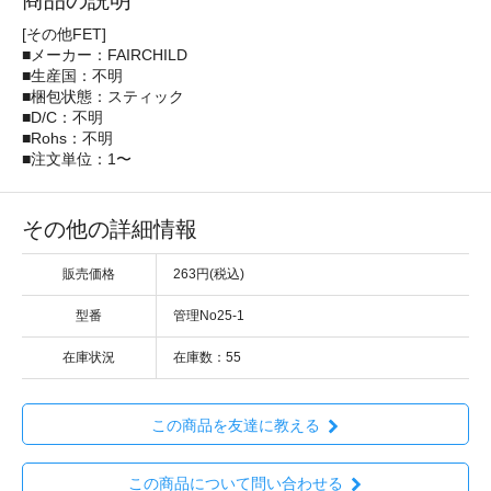
商品の説明
[その他FET]
■メーカー：FAIRCHILD
■生産国：不明
■梱包状態：スティック
■D/C：不明
■Rohs：不明
■注文単位：1〜
その他の詳細情報
販売価格
263円(税込)
型番
管理No25-1
在庫状況
在庫数：55
この商品を友達に教える
この商品について問い合わせる