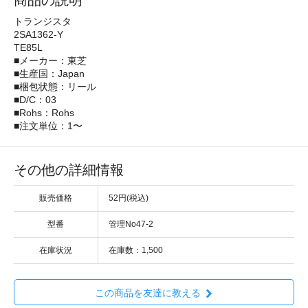
商品の説明
トランジスタ
2SA1362-Y
TE85L
■メーカー：東芝
■生産国：Japan
■梱包状態：リール
■D/C：03
■Rohs：Rohs
■注文単位：1〜
その他の詳細情報
販売価格
52円(税込)
型番
管理No47-2
在庫状況
在庫数：1,500
この商品を友達に教える