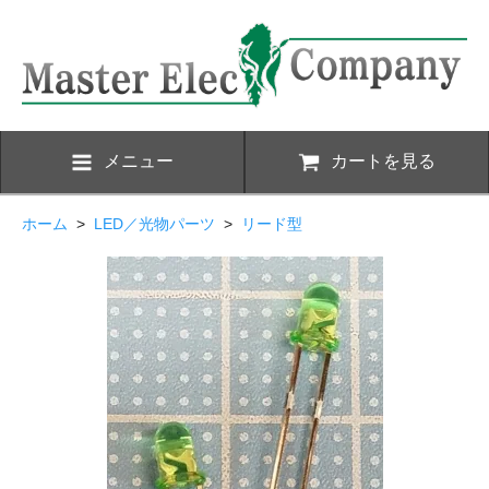
メニュー
カートを見る
ホーム
>
LED／光物パーツ
>
リード型