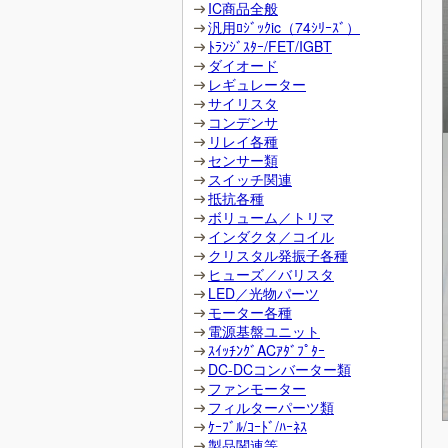
IC商品全般
汎用ﾛｼﾞｯｸic（74ｼﾘｰｽﾞ）
ﾄﾗﾝｼﾞｽﾀｰ/FET/IGBT
ダイオード
レギュレーター
サイリスタ
コンデンサ
リレイ各種
センサー類
スイッチ関連
抵抗各種
ボリューム／トリマ
インダクタ／コイル
クリスタル発振子各種
ヒューズ／バリスタ
LED／光物パーツ
モーター各種
電源基盤ユニット
ｽｲｯﾁﾝｸﾞACｱﾀﾞﾌﾟﾀｰ
DC-DCコンバーター類
ファンモーター
フィルターパーツ類
ｹｰﾌﾞﾙ/ｺｰﾄﾞ/ﾊｰﾈｽ
製品関連等