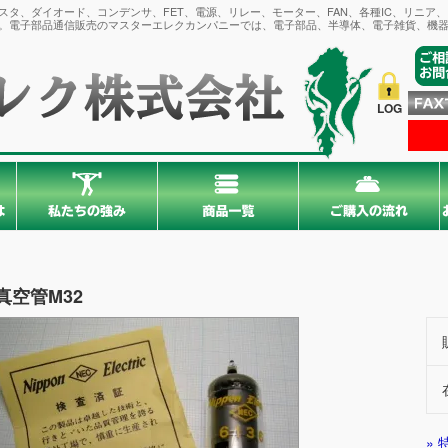
タ、ダイオード、コンデンサ、FET、電源、リレー、モーター、FAN、各種IC、リニア
。電子部品通信販売のマスターエレクカンパニーでは、電子部品、半導体、電子雑貨、機器
LOG
真空管M32
»