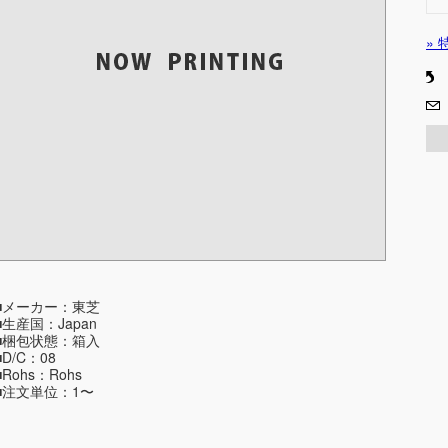
»
■メーカー：東芝
■生産国：Japan
■梱包状態：箱入
■D/C：08
■Rohs：Rohs
■注文単位：1〜