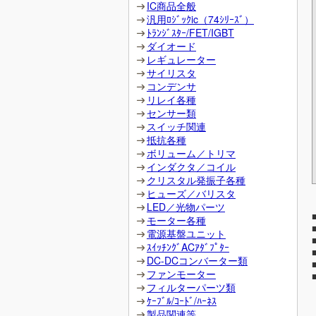
IC商品全般
汎用ﾛｼﾞｯｸic（74ｼﾘｰｽﾞ）
ﾄﾗﾝｼﾞｽﾀｰ/FET/IGBT
ダイオード
レギュレーター
サイリスタ
コンデンサ
リレイ各種
センサー類
スイッチ関連
抵抗各種
ボリューム／トリマ
インダクタ／コイル
クリスタル発振子各種
ヒューズ／バリスタ
LED／光物パーツ
モーター各種
電源基盤ユニット
ｽｲｯﾁﾝｸﾞACｱﾀﾞﾌﾟﾀｰ
DC-DCコンバーター類
ファンモーター
フィルターパーツ類
ｹｰﾌﾞﾙ/ｺｰﾄﾞ/ﾊｰﾈｽ
製品関連等