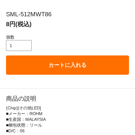
SML-512MWT86
8円(税込)
個数
カートに入れる
商品の説明
(Chip)[その他LED]
■メーカー：ROHM
■生産国：MALAYSIA
■梱包状態：リール
■D/C：06