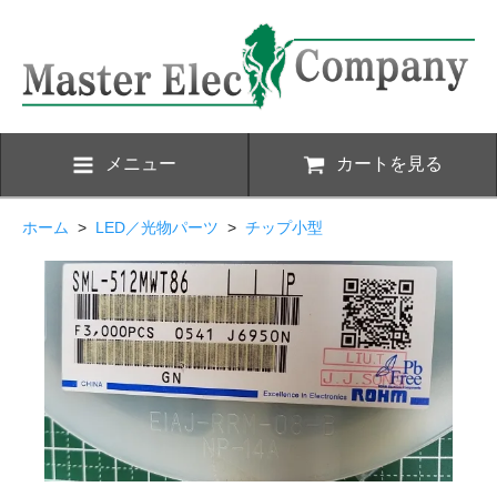
メニュー
カートを見る
ホーム
>
LED／光物パーツ
>
チップ小型