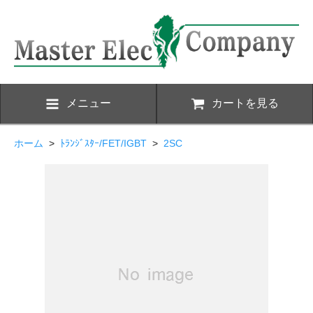
メニュー
カートを見る
ホーム
>
ﾄﾗﾝｼﾞｽﾀｰ/FET/IGBT
>
2SC