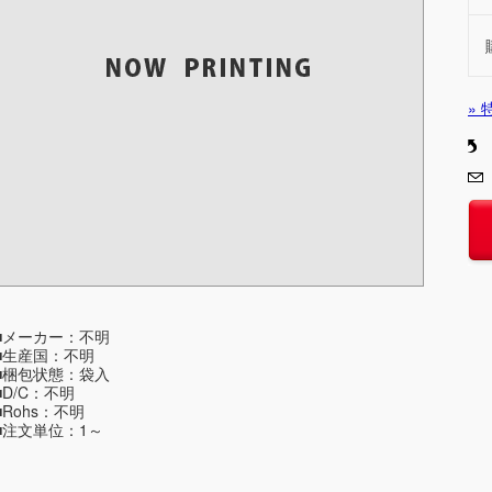
»
■メーカー：不明
■生産国：不明
■梱包状態：袋入
■D/C：不明
■Rohs：不明
■注文単位：1～