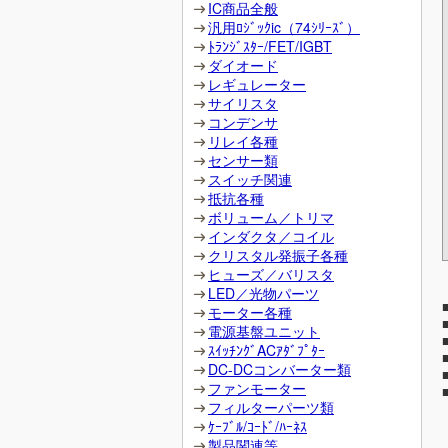
IC商品全般
汎用ﾛｼﾞｯｸic（74ｼﾘｰｽﾞ）
ﾄﾗﾝｼﾞｽﾀｰ/FET/IGBT
ダイオード
レギュレーター
サイリスタ
コンデンサ
リレイ各種
センサー類
スイッチ関連
抵抗各種
ボリューム／トリマ
インダクタ／コイル
クリスタル発振子各種
ヒューズ／バリスタ
LED／光物パーツ
モーター各種
電源基盤ユニット
ｽｲｯﾁﾝｸﾞACｱﾀﾞﾌﾟﾀｰ
DC-DCコンバーター類
ファンモーター
フィルターパーツ類
ｹｰﾌﾞﾙ/ｺｰﾄﾞ/ﾊｰﾈｽ
製品関連等