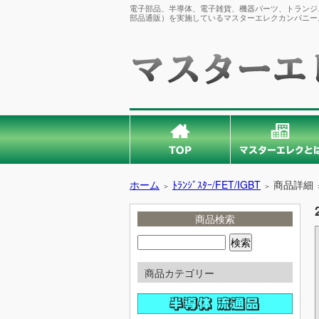
電子部品、半導体、電子雑貨、機器パーツ、トランジス
部品通販）を実施しているマスターエレクカンパニー
ホーム
ﾄﾗﾝｼﾞｽﾀｰ/FET/IGBT
商品詳細
＞
＞
商品検索
商品カテゴリー