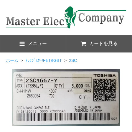
メニュー
カートを見る
ホーム
>
ﾄﾗﾝｼﾞｽﾀｰ/FET/IGBT
>
2SC