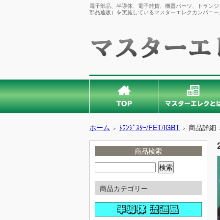
電子部品、半導体、電子雑貨、機器パーツ、トランジス
部品通販）を実施しているマスターエレクカンパニー
ホーム
ﾄﾗﾝｼﾞｽﾀｰ/FET/IGBT
商品詳細
＞
＞
商品検索
商品カテゴリー