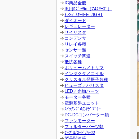
IC商品全般
汎用ﾛｼﾞｯｸic（74ｼﾘｰｽﾞ）
ﾄﾗﾝｼﾞｽﾀｰ/FET/IGBT
ダイオード
レギュレーター
サイリスタ
コンデンサ
リレイ各種
センサー類
スイッチ関連
抵抗各種
ボリューム／トリマ
インダクタ／コイル
クリスタル発振子各種
ヒューズ／バリスタ
LED／光物パーツ
モーター各種
電源基盤ユニット
ｽｲｯﾁﾝｸﾞACｱﾀﾞﾌﾟﾀｰ
DC-DCコンバーター類
ファンモーター
フィルターパーツ類
ｹｰﾌﾞﾙ/ｺｰﾄﾞ/ﾊｰﾈｽ
製品関連等