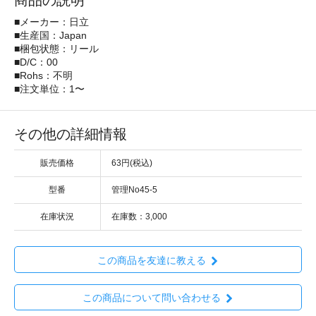
商品の説明
■メーカー：日立
■生産国：Japan
■梱包状態：リール
■D/C：00
■Rohs：不明
■注文単位：1〜
その他の詳細情報
販売価格
63円(税込)
型番
管理No45-5
在庫状況
在庫数：3,000
この商品を友達に教える
この商品について問い合わせる