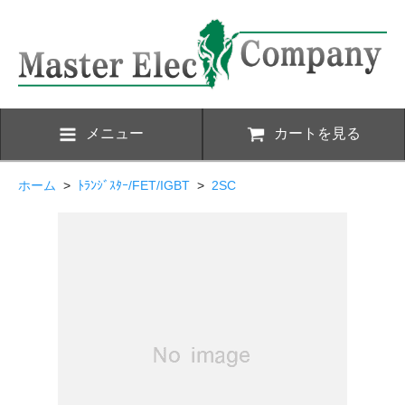
メニュー
カートを見る
ホーム
>
ﾄﾗﾝｼﾞｽﾀｰ/FET/IGBT
>
2SC