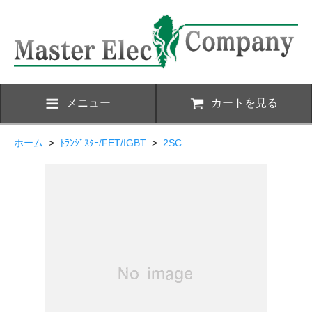
メニュー
カートを見る
ホーム
>
ﾄﾗﾝｼﾞｽﾀｰ/FET/IGBT
>
2SC