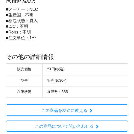
商品の説明
■メーカー：NEC
■生産国：不明
■梱包状態：袋入
■D/C：不明
■Rohs：不明
■注文単位：1〜
その他の詳細情報
販売価格
51円(税込)
型番
管理No30-4
在庫状況
在庫数：385
この商品を友達に教える
この商品について問い合わせる