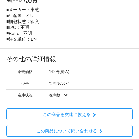
商品の説明
■メーカー：東芝
■生産国：不明
■梱包状態：箱入
■D/C：不明
■Rohs：不明
■注文単位：1〜
その他の詳細情報
販売価格
162円(税込)
型番
管理No53-7
在庫状況
在庫数：50
この商品を友達に教える
この商品について問い合わせる