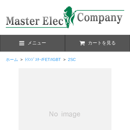
メニュー
カートを見る
ホーム
>
ﾄﾗﾝｼﾞｽﾀｰ/FET/IGBT
>
2SC