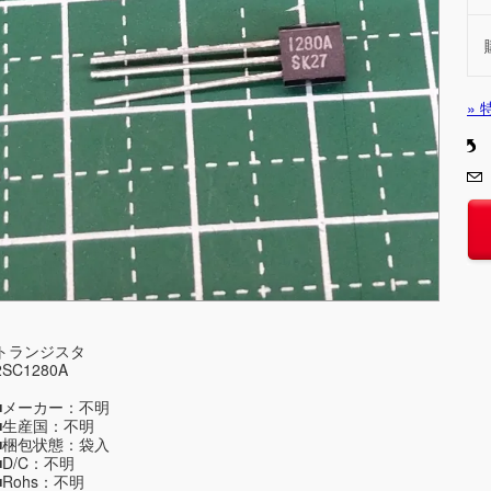
»
トランジスタ
2SC1280A
■メーカー：不明
■生産国：不明
■梱包状態：袋入
■D/C：不明
■Rohs：不明