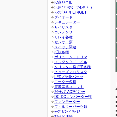
IC商品全般
汎用ﾛｼﾞｯｸic（74ｼﾘｰｽﾞ）
ﾄﾗﾝｼﾞｽﾀｰ/FET/IGBT
ダイオード
レギュレーター
サイリスタ
コンデンサ
リレイ各種
センサー類
スイッチ関連
抵抗各種
ボリューム／トリマ
インダクタ／コイル
クリスタル発振子各種
ヒューズ／バリスタ
LED／光物パーツ
モーター各種
電源基盤ユニット
ｽｲｯﾁﾝｸﾞACｱﾀﾞﾌﾟﾀｰ
DC-DCコンバーター類
ファンモーター
フィルターパーツ類
ｹｰﾌﾞﾙ/ｺｰﾄﾞ/ﾊｰﾈｽ
製品関連等