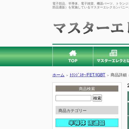
電子部品、半導体、電子雑貨、機器パーツ、トランジス
部品通販）を実施しているマスターエレクカンパニー
ホーム
ﾄﾗﾝｼﾞｽﾀｰ/FET/IGBT
商品詳細
＞
＞
商品検索
商品カテゴリー