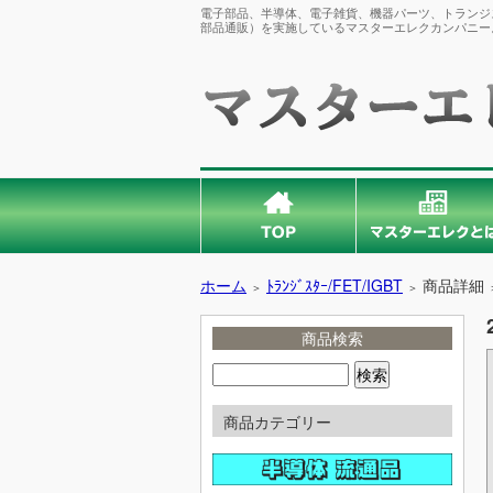
電子部品、半導体、電子雑貨、機器パーツ、トランジス
部品通販）を実施しているマスターエレクカンパニー
ホーム
ﾄﾗﾝｼﾞｽﾀｰ/FET/IGBT
商品詳細
＞
＞
商品検索
商品カテゴリー