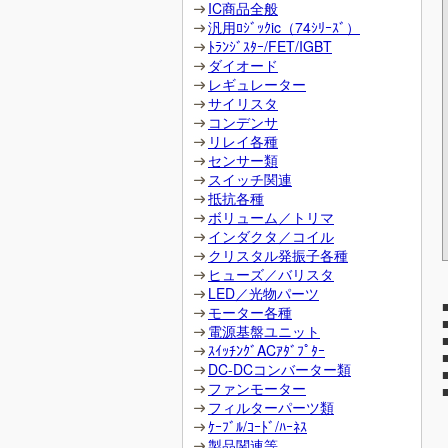
IC商品全般
汎用ﾛｼﾞｯｸic（74ｼﾘｰｽﾞ）
ﾄﾗﾝｼﾞｽﾀｰ/FET/IGBT
ダイオード
レギュレーター
サイリスタ
コンデンサ
リレイ各種
センサー類
スイッチ関連
抵抗各種
ボリューム／トリマ
インダクタ／コイル
クリスタル発振子各種
ヒューズ／バリスタ
LED／光物パーツ
モーター各種
電源基盤ユニット
ｽｲｯﾁﾝｸﾞACｱﾀﾞﾌﾟﾀｰ
DC-DCコンバーター類
ファンモーター
フィルターパーツ類
ｹｰﾌﾞﾙ/ｺｰﾄﾞ/ﾊｰﾈｽ
製品関連等