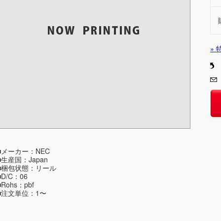
»
■メーカー：NEC
■生産国：Japan
■梱包状態：リール
■D/C：06
■Rohs：pbf
■注文単位：1〜