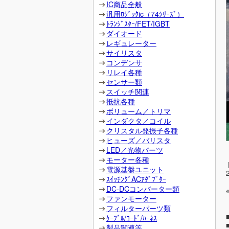
IC商品全般
汎用ﾛｼﾞｯｸic（74ｼﾘｰｽﾞ）
ﾄﾗﾝｼﾞｽﾀｰ/FET/IGBT
ダイオード
レギュレーター
サイリスタ
コンデンサ
リレイ各種
センサー類
スイッチ関連
抵抗各種
ボリューム／トリマ
インダクタ／コイル
クリスタル発振子各種
ヒューズ／バリスタ
LED／光物パーツ
モーター各種
電源基盤ユニット
ｽｲｯﾁﾝｸﾞACｱﾀﾞﾌﾟﾀｰ
DC-DCコンバーター類
ファンモーター
フィルターパーツ類
ｹｰﾌﾞﾙ/ｺｰﾄﾞ/ﾊｰﾈｽ
製品関連等