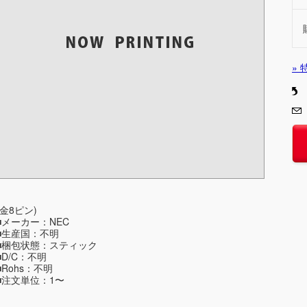
»
(金8ピン)
■メーカー：NEC
■生産国：不明
■梱包状態：スティック
■D/C：不明
■Rohs：不明
■注文単位：1〜