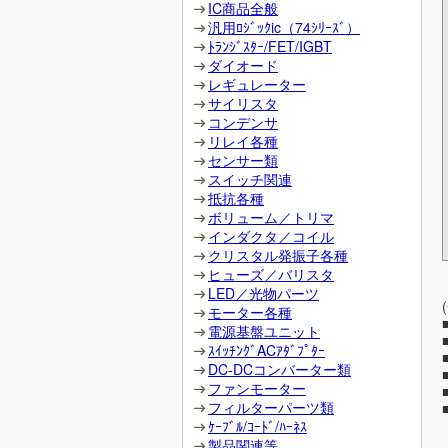
IC商品全般
汎用ﾛｼﾞｯｸic（74ｼﾘｰｽﾞ）
ﾄﾗﾝｼﾞｽﾀｰ/FET/IGBT
ダイオード
レギュレーター
サイリスタ
コンデンサ
リレイ各種
センサー類
スイッチ関連
抵抗各種
ボリューム／トリマ
インダクタ／コイル
クリスタル発振子各種
ヒューズ／バリスタ
LED／光物パーツ
モーター各種
電源基盤ユニット
ｽｲｯﾁﾝｸﾞACｱﾀﾞﾌﾟﾀｰ
DC-DCコンバーター類
ファンモーター
フィルターパーツ類
ｹｰﾌﾞﾙ/ｺｰﾄﾞ/ﾊｰﾈｽ
製品関連等