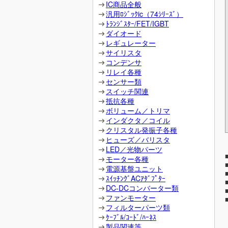
IC商品全般
汎用ﾛｼﾞｯｸic（74ｼﾘｰｽﾞ）
ﾄﾗﾝｼﾞｽﾀｰ/FET/IGBT
ダイオード
レギュレーター
サイリスタ
コンデンサ
リレイ各種
センサー類
スイッチ関連
抵抗各種
ボリューム／トリマ
インダクタ／コイル
クリスタル発振子各種
ヒューズ／バリスタ
LED／光物パーツ
モーター各種
電源基盤ユニット
ｽｲｯﾁﾝｸﾞACｱﾀﾞﾌﾟﾀｰ
DC-DCコンバーター類
ファンモーター
フィルターパーツ類
ｹｰﾌﾞﾙ/ｺｰﾄﾞ/ﾊｰﾈｽ
製品関連等