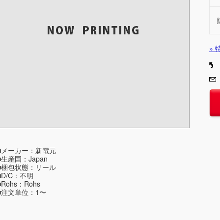
»
■メーカー：新電元
■生産国：Japan
■梱包状態：リール
■D/C：不明
■Rohs：Rohs
■注文単位：1〜