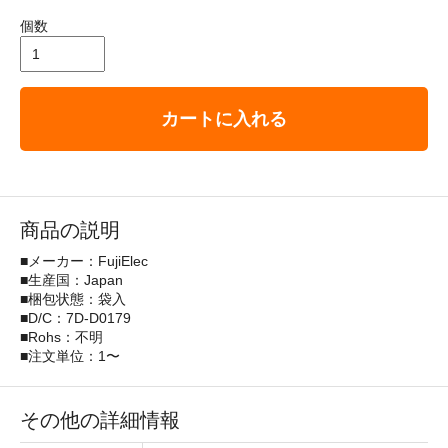
個数
カートに入れる
商品の説明
■メーカー：FujiElec
■生産国：Japan
■梱包状態：袋入
■D/C：7D-D0179
■Rohs：不明
■注文単位：1〜
その他の詳細情報