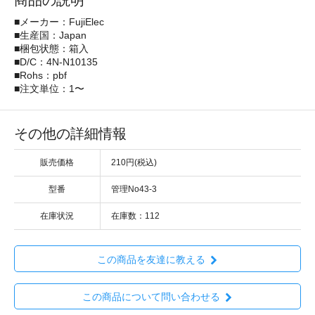
商品の説明
■メーカー：FujiElec
■生産国：Japan
■梱包状態：箱入
■D/C：4N-N10135
■Rohs：pbf
■注文単位：1〜
その他の詳細情報
販売価格
210円(税込)
型番
管理No43-3
在庫状況
在庫数：112
この商品を友達に教える
この商品について問い合わせる