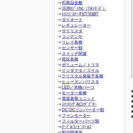
IC商品全般
汎用ﾛｼﾞｯｸic（74ｼﾘｰｽﾞ）
ﾄﾗﾝｼﾞｽﾀｰ/FET/IGBT
ダイオード
レギュレーター
サイリスタ
コンデンサ
リレイ各種
センサー類
スイッチ関連
抵抗各種
ボリューム／トリマ
インダクタ／コイル
クリスタル発振子各種
ヒューズ／バリスタ
LED／光物パーツ
モーター各種
電源基盤ユニット
ｽｲｯﾁﾝｸﾞACｱﾀﾞﾌﾟﾀｰ
DC-DCコンバーター類
ファンモーター
フィルターパーツ類
ｹｰﾌﾞﾙ/ｺｰﾄﾞ/ﾊｰﾈｽ
製品関連等