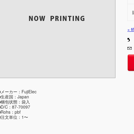
»
■メーカー：FujiElec
■生産国：Japan
■梱包状態：袋入
■D/C：87-70097
■Rohs：pbf
■注文単位：1〜