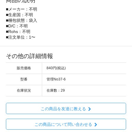
商品の説明
■メーカー：不明
■生産国：不明
■梱包状態：袋入
■D/C：不明
■Rohs：不明
■注文単位：1〜
その他の詳細情報
販売価格
840円(税込)
型番
管理No37-6
在庫状況
在庫数：29
この商品を友達に教える
この商品について問い合わせる