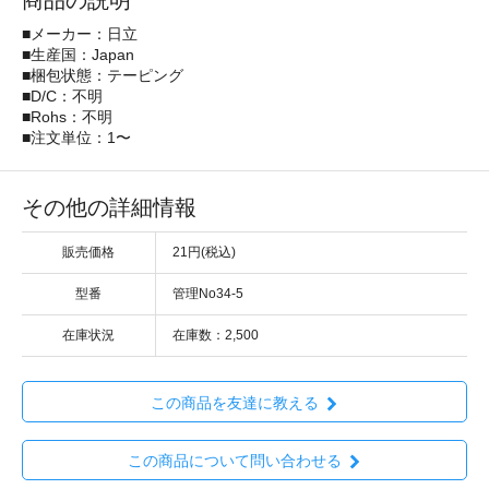
商品の説明
■メーカー：日立
■生産国：Japan
■梱包状態：テーピング
■D/C：不明
■Rohs：不明
■注文単位：1〜
その他の詳細情報
販売価格
21円(税込)
型番
管理No34-5
在庫状況
在庫数：2,500
この商品を友達に教える
この商品について問い合わせる