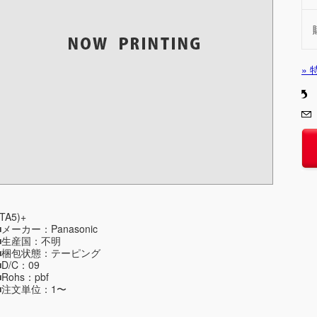
»
(TA5)+
■メーカー：Panasonic
■生産国：不明
■梱包状態：テーピング
■D/C：09
■Rohs：pbf
■注文単位：1〜