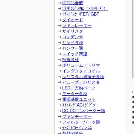
IC商品全般
汎用ﾛｼﾞｯｸic（74ｼﾘｰｽﾞ）
ﾄﾗﾝｼﾞｽﾀｰ/FET/IGBT
ダイオード
レギュレーター
サイリスタ
コンデンサ
リレイ各種
センサー類
スイッチ関連
抵抗各種
ボリューム／トリマ
インダクタ／コイル
クリスタル発振子各種
ヒューズ／バリスタ
LED／光物パーツ
モーター各種
電源基盤ユニット
ｽｲｯﾁﾝｸﾞACｱﾀﾞﾌﾟﾀｰ
DC-DCコンバーター類
ファンモーター
フィルターパーツ類
ｹｰﾌﾞﾙ/ｺｰﾄﾞ/ﾊｰﾈｽ
製品関連等