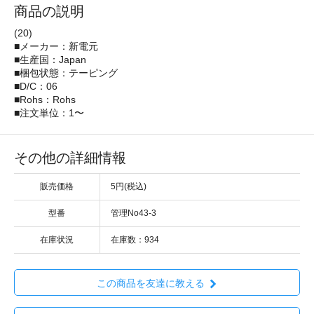
商品の説明
(20)
■メーカー：新電元
■生産国：Japan
■梱包状態：テーピング
■D/C：06
■Rohs：Rohs
■注文単位：1〜
その他の詳細情報
販売価格
5円(税込)
型番
管理No43-3
在庫状況
在庫数：934
この商品を友達に教える